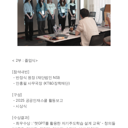
< 2부 : 졸업식>
[참석내빈]
- 반장식 원장 (재단법인 NSI)
- 안홍필 사무국장 (KT&G장학재단)
[구성]
- 2025 공공인재스쿨 활동보고
- 시상식
[수상결과]
- 최우수상 : '챗GPT를 활용한 자기주도학습 설계 교육' - 창의들