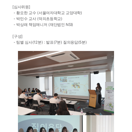
[심사위원]
- 황요한 교수 (서울여자대학교 교양대학)
- 박민수 교사 (덕의초등학교)
- 박상래 책임매니저 (재단법인 NSI)
[구성]
- 팀별 심사(12분) : 발표(7분) 질의응답(5분)