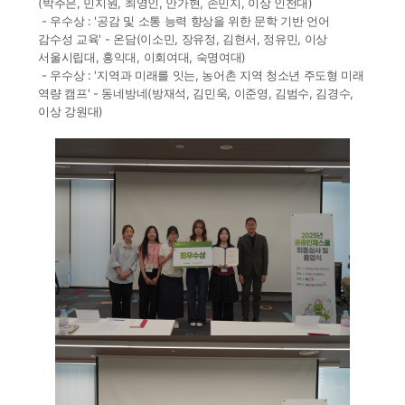
(박주은, 민지원, 최영인, 안가현, 손민지, 이상 인천대)
- 우수상 : '공감 및 소통 능력 향상을 위한 문학 기반 언어
감수성 교육' - 온담(이소민, 장유정, 김현서, 정유민, 이상
서울시립대, 홍익대, 이회여대, 숙명여대)
- 우수상 : '지역과 미래를 잇는, 농어촌 지역 청소년 주도형 미래
역량 캠프' - 동네방네(방재석, 김민욱, 이준영, 김범수, 김경수,
이상 강원대)